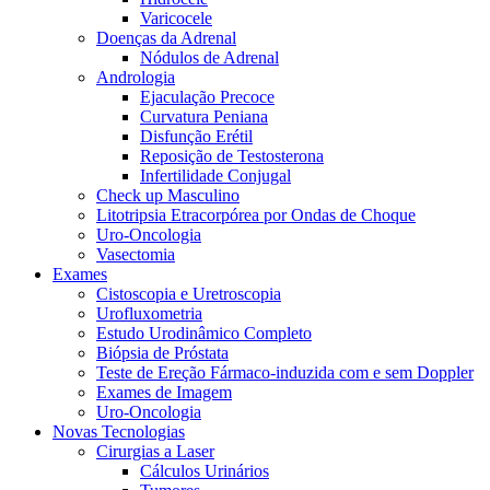
Varicocele
Doenças da Adrenal
Nódulos de Adrenal
Andrologia
Ejaculação Precoce
Curvatura Peniana
Disfunção Erétil
Reposição de Testosterona
Infertilidade Conjugal
Check up Masculino
Litotripsia Etracorpórea por Ondas de Choque
Uro-Oncologia
Vasectomia
Exames
Cistoscopia e Uretroscopia
Urofluxometria
Estudo Urodinâmico Completo
Biópsia de Próstata
Teste de Ereção Fármaco-induzida com e sem Doppler
Exames de Imagem
Uro-Oncologia
Novas Tecnologias
Cirurgias a Laser
Cálculos Urinários