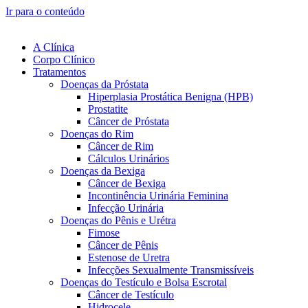
Ir para o conteúdo
A Clínica
Corpo Clínico
Tratamentos
Doenças da Próstata
Hiperplasia Prostática Benigna (HPB)
Prostatite
Câncer de Próstata
Doenças do Rim
Câncer de Rim
Cálculos Urinários
Doenças da Bexiga
Câncer de Bexiga
Incontinência Urinária Feminina
Infecção Urinária
Doenças do Pênis e Urétra
Fimose
Câncer de Pênis
Estenose de Uretra
Infecções Sexualmente Transmissíveis
Doenças do Testículo e Bolsa Escrotal
Câncer de Testículo
Hidrocele