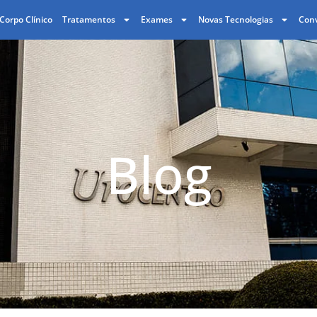
Corpo Clínico
Tratamentos
Exames
Novas Tecnologias
Con
Blog