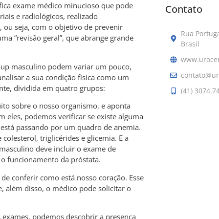
nifica exame médico minucioso que pode
Contato
riais e radiológicos, realizado
, ou seja, com o objetivo de prevenir
Rua Portuga
uma “revisão geral”, que abrange grande
Brasil
www.uroce
k-up masculino podem variar um pouco,
contato@ur
alisar a sua condição física como um
nte, dividida em quatro grupos:
(41) 3074.7
ito sobre o nosso organismo, e aponta
m eles, podemos verificar se existe alguma
 está passando por um quadro de anemia.
colesterol, triglicérides e glicemia. E a
 masculino deve incluir o exame de
o funcionamento da próstata.
de conferir como está nosso coração. Esse
, além disso, o médico pode solicitar o
s exames, podemos descobrir a presença