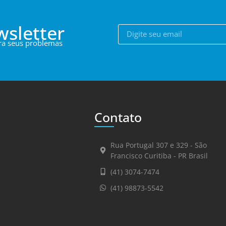
wsletter
ara seus problemas
Contato
Rua Portugal 307 e 329 - São
Francisco Curitiba - PR Brasil
(41) 3074-7474
(41) 98873-5542