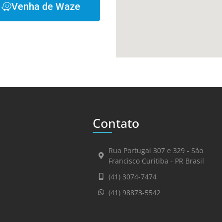
Venha de Waze
Contato
Rua Portugal 307 e 329 - São
Francisco Curitiba - PR Brasil
(41) 3074-7474
(41) 98873-5542