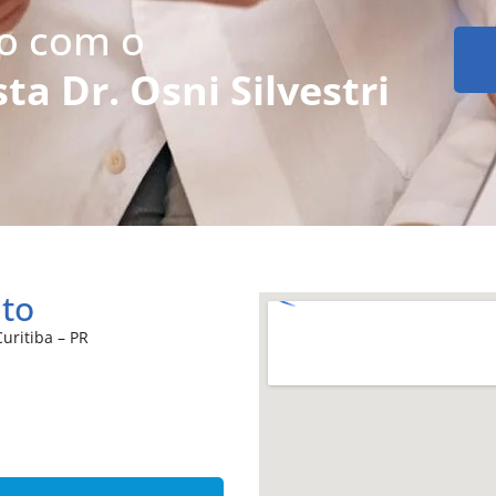
to com o
ta Dr. Osni Silvestri
ato
uritiba – PR