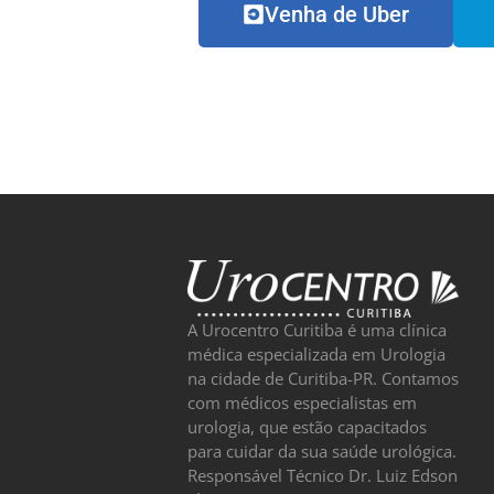
Venha de Uber
A Urocentro Curitiba é uma clínica
médica especializada em Urologia
na cidade de Curitiba-PR. Contamos
com médicos especialistas em
urologia, que estão capacitados
para cuidar da sua saúde urológica.
Responsável Técnico Dr. Luiz Edson