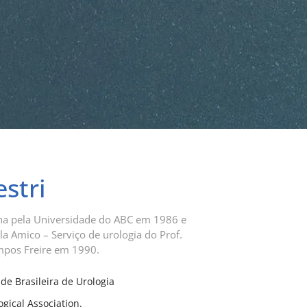
estri
na pela Universidade do ABC em 1986 e
la Amico – Serviço de urologia do Prof.
ampos Freire em 1990.
e Brasileira de Urologia
ical Association.