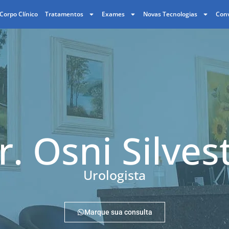
Corpo Clínico
Tratamentos
Exames
Novas Tecnologias
Con
r. Osni Silvest
Urologista
Marque sua consulta