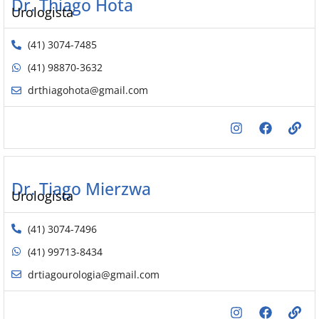
Dr. Thiago Hota
Urologista
(41) 3074-7485
(41) 98870-3632
drthiagohota@gmail.com
Dr. Tiago Mierzwa
Urologista
(41) 3074-7496
(41) 99713-8434
drtiagourologia@gmail.com