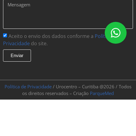
Aceito o envio dos dados conforme a
Política de
Privacidade
do site.
Enviar
Política de Privacidade
/ Urocentro – Curitiba @2026 / Todos
os direitos reservados – Criação
ParqueMed