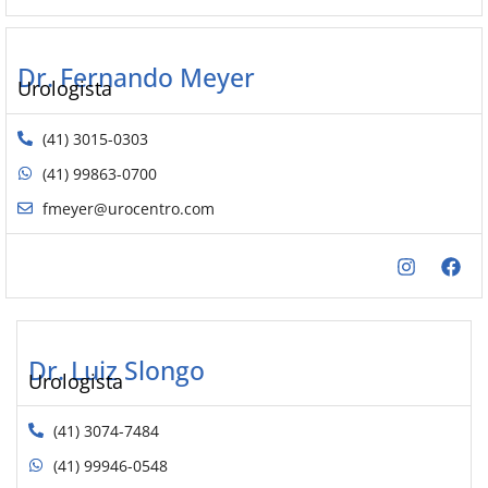
Dr. Fernando Meyer
Urologista
(41) 3015-0303
(41) 99863-0700
fmeyer@urocentro.com
Dr. Luiz Slongo
Urologista
(41) 3074-7484
(41) 99946-0548