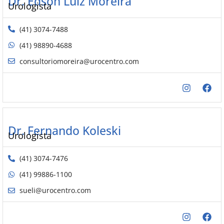
Dr. Edson Luiz Moreira
Urologista
(41) 3074-7488
(41) 98890-4688
consultoriomoreira@urocentro.com
Dr. Fernando Koleski
Urologista
(41) 3074-7476
(41) 99886-1100
sueli@urocentro.com