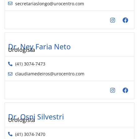
secretariaslongo@urocentro.com
Dr. Ney Faria Neto
Urologista
(41) 3074-7473
claudiamedeiros@urocentro.com
Dr. Osni Silvestri
Urologista
(41) 3074-7470