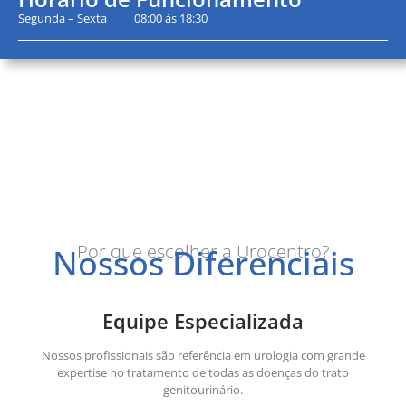
Segunda – Sexta 08:00 às 18:30
Por que escolher a Urocentro?
Nossos Diferenciais
Equipe Especializada
Nossos profissionais são referência em urologia com grande
expertise no tratamento de todas as doenças do trato
genitourinário.