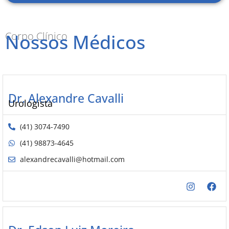
Corpo Clínico
Nossos Médicos
Dr. Alexandre Cavalli
Urologista
(41) 3074-7490
(41) 98873-4645
alexandrecavalli@hotmail.com