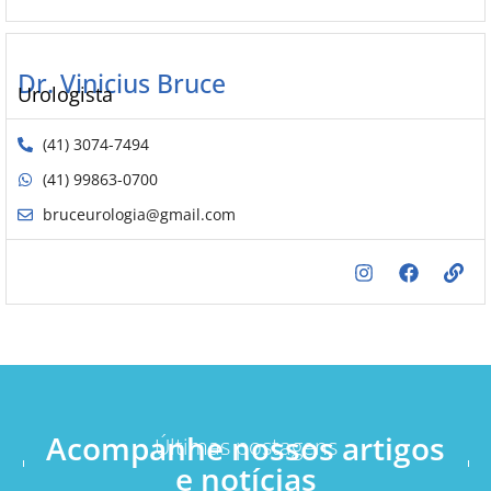
Dr. Vinicius Bruce
Urologista
(41) 3074-7494
(41) 99863-0700
bruceurologia@gmail.com
Acompanhe nossos artigos
Últimas postagens
e notícias