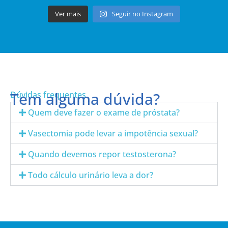
Ver mais
Seguir no Instagram
Tem alguma dúvida?
Dúvidas frequentes
Quem deve fazer o exame de próstata?
Vasectomia pode levar a impotência sexual?
Quando devemos repor testosterona?
Todo cálculo urinário leva a dor?