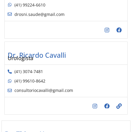
(41) 99224-6610
drosni.saude@gmail.com
Dr. Ricardo Cavalli
Urologista
(41) 3074-7481
(41) 99610-8642
consultoriocavalli@gmail.com